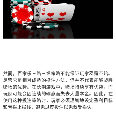
然而，百家乐三路三缆策略不能保证玩家稳赚不赔。
尽管它是相对成熟的投注方法，但并不代表能够战胜
赌场的优势。在长期游戏中，赌场持续享有优势，而
玩家可能会因连续的输赢而失去大量本金。因此，在
使用这种投注策略时，玩家必须理智地设定盈利目标
和亏损止损线，避免过度投注以免蒙受损失。