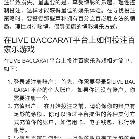
注导致损失。最重要的是，享受博彩的乐趣，理性控
制投注，这样才能获得最佳的娱乐体验。在寻找投注
策略时，要警惕那些声称拥有百分之百必胜方法的骗
局，理性对待赌博，倡导健康的博彩娱乐方式。
在LIVE BACCARAT平台上如何投注百
家乐游戏
在LIVE BACCARAT平台上投注百家乐游戏相对简单，
如下：
登录或注册账户： 首先，你需要登录到LIVE BAC
CARAT平台的个人账户。如果你还没有账户，你
需要注册一个。
充值账户： 在开始投注之前，请确保你的账户有
足够的余额。你可以通过平台提供的各种支付方
式充值你的账户，如信用卡、电子钱包、银行转
账等。
导航到百家乐游戏： 一旦你的账户有了足够的余