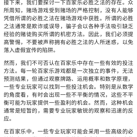
接下来，我们要探讨一下百家乐必胜之法的存在。众
所周知，赌场游戏受到赌场的严格控制，没有人能够
凭借所谓的必胜之法在赌场游戏中获胜。所谓的必胜
之法通常是欺诈或误导，骗子会以各种手法吸引缺乏
经验的赌徒购买所谓的机密方法。因此，我们必须提
高警惕，不要被声称拥有必胜之法的人所迷惑，以免
落入虚假宣传的陷阱。
然而，我们不可否认在百家乐中存在一些有效的投注
方法。每一轮百家乐游戏都是一次独立的事件，无法
预测结果，但通过观察牌路、运用概率和数学原理，
一些专业玩家可以找到一些投注机会。特别是从数学
的角度看，有时会出现一些不平衡的情况，这些不平
衡可能为玩家提供一些盈利的机会。然而，这种机会
通常是短暂的，需要专业玩家敏锐的观察和迅速的反
应。
在百家乐中，一些专业玩家可能会采用一些高级的必