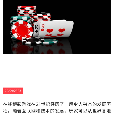
20/09/2323
在线博彩游戏在21世纪经历了一段令人兴奋的发展历
程。随着互联网和技术的发展，玩家可以从世界各地