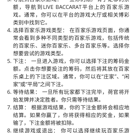
额，导航到LIVE BACCARAT平台上的百家乐游
戏。通常，你可以在平台的游戏大厅或相关博彩
类别中找到它。
选择百家乐游戏类型： 在百家乐游戏页面，你通
常会看到多种不同类型的百家乐游戏，包括传统
的百家乐、迷你百家乐、多台百家乐等。选择你
想要尝试的游戏类型。
下注： 一旦进入游戏，你可以选择下注的筹码金
额。点击你想要投注的筹码，然后将其放在百家
乐桌上的下注区域。通常，你可以在“庄家”、“闲
家”或“平局”之间下注。
等待结果： 一旦所有玩家都下注完毕，荷官将开
始发牌并决定胜者。你只需等待结果。
结算： 根据游戏结果，你的下注金额将会相应地
结算。如果你赢了，你将获得相应的奖金，如果
输了，下注金额将被扣除。
继续游戏或退出： 你可以选择继续玩百家乐游