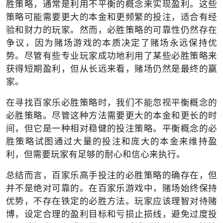
胜策略，通常是利用不平衡的概念来实现盈利。这些
策略可能需要更大的本金和更频繁的投注，适合有经
验和财力的玩家。然而，必胜策略的可靠性仍然存在
争议，因为赌场游戏的本质决定了赌场永远保持优
势。尽管有些专业玩家成功地利用了某些必胜策略来
获得短期盈利，但从长远来看，赌场仍然是最终的赢
家。
在寻找百家乐必胜策略时，我们不能忽视平衡概念的
必胜策略。尽管这种方法需要更大的本金和更长的时
间，但它是一种相对稳健的投注策略。平衡概念的必
胜策略试图通过大量的投注和庞大的本金来维持盈
利，但需要玩家有足够的耐心和信心来执行。
总结而言，百家乐高手投注的必胜策略的确存在，但
并不是绝对可靠的。在百家乐游戏中，赌场始终保持
优势，不存在铁定的必胜方法。玩家应该理智对待赌
博，设定合理的盈利目标和亏损止损线，避免过度投