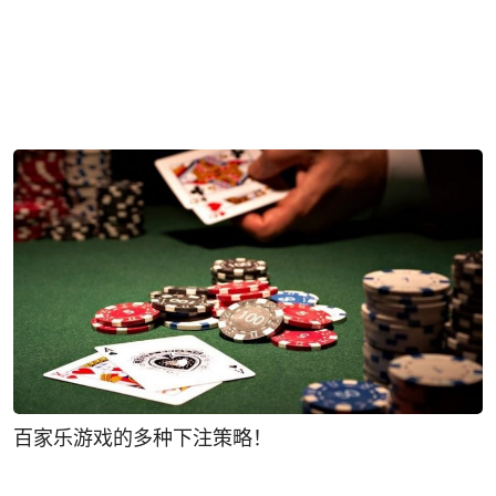
百家乐游戏的多种下注策略！