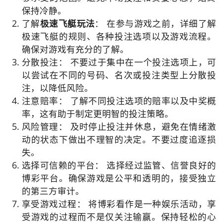
保持冷静。
了解
极速飞艇玩法
： 在参与游戏之前，详细了解
极速飞艇的规则、各种投注选项以及游戏流程。
确保对游戏有充分的了解。
分散投注： 不要过于集中在一个投注选项上，可
以尝试在不同的号码、名次或投注类型上分散投
注，以降低风险。
注意赔率： 了解不同投注选项的赔率以及中奖概
率，这有助于制定更明智的投注策略。
风险管理： 及时停止投注并休息，避免在情绪激
动的状态下做出不理智的决定。不要过度追逐损
失。
选择可信赖的平台： 选择经过监管、信誉良好的
博彩平台。确保游戏是公平和透明的，接受独立
的第三方审计。
享受游戏过程： 将博彩看作是一种娱乐活动，享
受游戏的过程而不是仅关注输赢。保持轻松的心