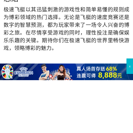
极速飞艇以其迅猛刺激的游戏性和简单易懂的规则成
为博彩领域的热门选择。无论是飞艇的速度竞赛还是
数字的智慧预测，都为玩家带来了一场令人兴奋的博
彩之旅。在尽情享受游戏的同时，理性投注是确保娱
乐乐趣的关键。期待你们在极速飞艇的世界里畅快游
戏，领略博彩的魅力。
Related posts