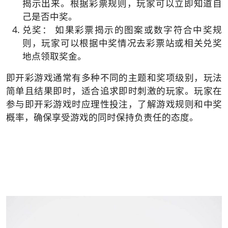
揭示出来。根据彩票规则，玩家可以立即知道自
己是否中奖。
兑奖： 如果彩票揭示的图案或数字符合中奖规
则，玩家可以根据中奖情况去彩票站或相关兑奖
地点领取奖金。
即开彩游戏通常有多种不同的主题和奖项级别，玩法
简单且结果即时，适合追求即时刺激的玩家。玩家在
参与即开彩游戏时应理性投注，了解游戏规则和中奖
概率，确保享受游戏的同时保持负责任的态度。