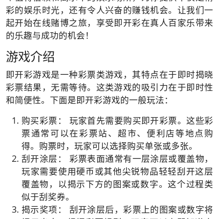
彩的娱乐时光，还有令人兴奋的赚钱机会。让我们一
起开始在线赌博之旅，享受即开彩在真人百家乐带来
的乐趣与成功的机会！
游戏介绍
即开彩游戏是一种彩票类游戏，其特点在于即时揭晓
彩票结果，无需等待。这类游戏的吸引力在于即时性
和简便性。下面是即开彩游戏的一般玩法：
购买彩票： 玩家首先需要购买即开彩票。这些彩
票通常可以在彩票站、超市、便利店等地点购
得。购票时，玩家可以选择购买单张或多张。
刮开涂层： 彩票表面通常有一层涂层或覆盖物，
玩家需要使用硬币或其他尖锐物品轻轻刮开这层
覆盖物，以揭示下方的图案或数字。这个过程类
似于刮奖券。
揭示奖项： 刮开涂层后，彩票上的图案或数字将