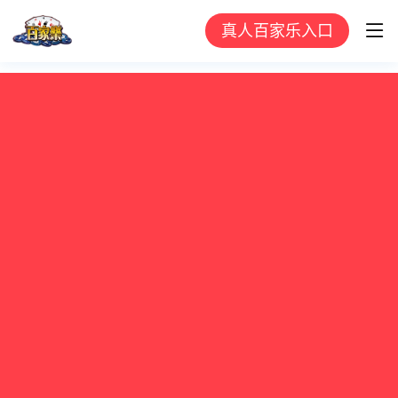
真人百家乐入口