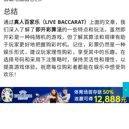
总结
通过
真人百家乐
（LIVE BACCARAT）
上面的文章，我
们深入了解了
即开彩算法
的一些特点和玩法。虽然即
开彩是一种纯随机的游戏，但了解其算法和规律有助
于玩家更好地把握购彩时机。记住，彩票仍然是一种
娱乐形式，建议玩家理性购彩，享受其中的乐趣。在
选择号码和采用下注策略时，保持灵活性和理性，以
提高游戏体验。祝愿每位购彩者都能在娱乐中感受到
欢乐！
Related posts