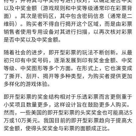
符号，并将其与中奖符号进行核对，以确定是否中奖
以及中奖金额（游戏规则和中奖等级通常印在彩票背
面）。其次是密码区，其中包含密码信息（通常是二
维码）。购买者不得自行揭开这个区域，而是由彩票
销售者使用专用设备对其进行扫描，以再次核对彩票
是否中奖以及中奖金额。
随着社会的进步，即开型彩票的玩法不断创新。从最
初只印有中奖号码，逐渐发展到印有奖金金额、中奖
等级、中奖图形等多个方面。在形式上，它也演变成
了撕开、刮开、揭开等多种类型，为购买者提供更加
多样化的游戏体验。
即开型彩票的奖金结构相对于乐透彩票而言更侧重于
小奖项且数量更多，这样设计旨在鼓励更多人购买。
然而，一些美国的即开型彩票的头奖奖金也可能高达5
万或10万美元。我国目前的即开型彩票趋向于提高大
奖金额，使得头奖奖金与彩票的面额成正比。