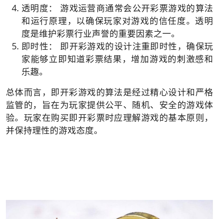
透明度： 游戏运营商通常会公开彩票游戏的算法
和运行原理，以确保玩家对游戏的信任度。透明
度是维护彩票行业声誉的重要因素之一。
即时性： 即开彩游戏的设计注重即时性，确保玩
家能够立即知道彩票结果，增加游戏的刺激感和
乐趣。
总体而言，即开彩游戏的算法是经过精心设计和严格
监管的，旨在为玩家提供公平、随机、安全的游戏体
验。玩家在购买即开彩票时应理解游戏的基本原则，
并保持理性的游戏态度。