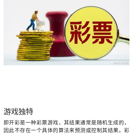
游戏独特
即开彩是一种彩票游戏，其结果通常是随机生成的，
因此不存在一个具体的算法来预测或控制其结果。彩