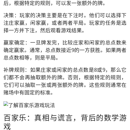
后，根据特定的规则，可以发一张额外的牌。
决策：玩家的决策主要是在下注时。他们可以选择下
注庄家赢，闲家赢，或者两者平局。玩家的任务是选
择一方并下注，然后观看游戏结果。
赢家确定：一旦牌发完，比较庄家和闲家的总点数来
确定赢家。通常，总点数接近9的一方获胜。如果两者
总点数相等，则是平局。
补牌规则：如果庄家或闲家的总点数是8或9，那么它
们都不会再抽取额外的牌。否则，根据特定的规则，
它们可以抽取一张或两张额外的牌。这些规则通常在
赌场中有固定的标准。
百家乐：真相与谎言，背后的数学游
戏