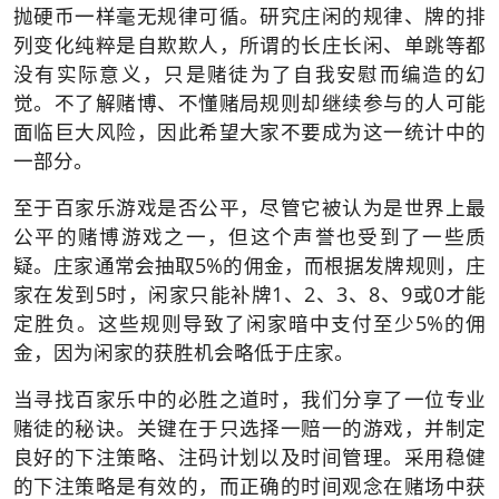
抛硬币一样毫无规律可循。研究庄闲的规律、牌的排
列变化纯粹是自欺欺人，所谓的长庄长闲、单跳等都
没有实际意义，只是赌徒为了自我安慰而编造的幻
觉。不了解赌博、不懂赌局规则却继续参与的人可能
面临巨大风险，因此希望大家不要成为这一统计中的
一部分。
至于百家乐游戏是否公平，尽管它被认为是世界上最
公平的赌博游戏之一，但这个声誉也受到了一些质
疑。庄家通常会抽取5%的佣金，而根据发牌规则，庄
家在发到5时，闲家只能补牌1、2、3、8、9或0才能
定胜负。这些规则导致了闲家暗中支付至少5%的佣
金，因为闲家的获胜机会略低于庄家。
当寻找百家乐中的必胜之道时，我们分享了一位专业
赌徒的秘诀。关键在于只选择一赔一的游戏，并制定
良好的下注策略、注码计划以及时间管理。采用稳健
的下注策略是有效的，而正确的时间观念在赌场中获