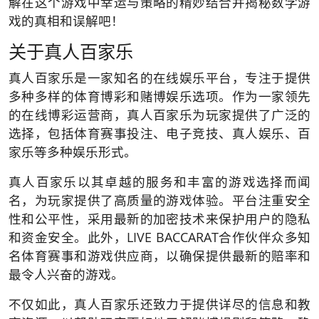
解在这个游戏中幸运与策略的精妙结合并揭秘数学游
戏的真相和误解吧！
关于真人百家乐
真人百家乐是一家知名的在线娱乐平台，专注于提供
多种多样的体育博彩和赌博娱乐选项。作为一家领先
的在线博彩运营商，真人百家乐为玩家提供了广泛的
选择，包括体育赛事投注、电子竞技、真人娱乐、百
家乐等多种娱乐形式。
真人百家乐以其卓越的服务和丰富的游戏选择而闻
名，为玩家提供了高质量的游戏体验。平台注重安全
性和公平性，采用最新的加密技术来保护用户的隐私
和资金安全。此外，LIVE BACCARAT合作伙伴众多知
名体育赛事和游戏供应商，以确保提供最新的赔率和
最令人兴奋的游戏。
不仅如此，真人百家乐还致力于提供详尽的信息和教