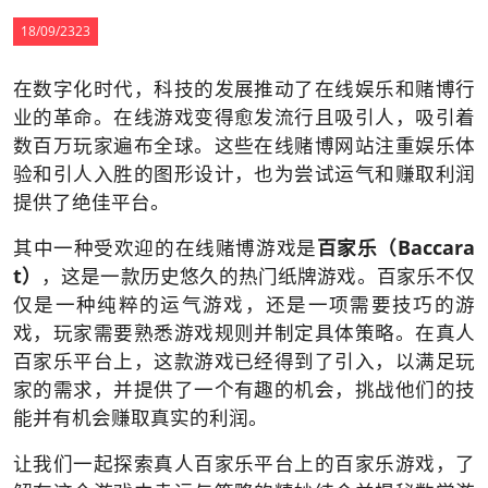
18/09/2323
在数字化时代，科技的发展推动了在线娱乐和赌博行
业的革命。在线游戏变得愈发流行且吸引人，吸引着
数百万玩家遍布全球。这些在线赌博网站注重娱乐体
验和引人入胜的图形设计，也为尝试运气和赚取利润
提供了绝佳平台。
其中一种受欢迎的在线赌博游戏是
百家乐
（Baccara
t）
，这是一款历史悠久的热门纸牌游戏。百家乐不仅
仅是一种纯粹的运气游戏，还是一项需要技巧的游
戏，玩家需要熟悉游戏规则并制定具体策略。在真人
百家乐平台上，这款游戏已经得到了引入，以满足玩
家的需求，并提供了一个有趣的机会，挑战他们的技
能并有机会赚取真实的利润。
让我们一起探索真人百家乐平台上的百家乐游戏，了