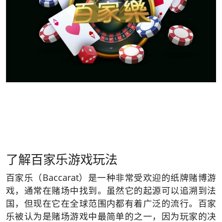
了解百家乐游戏玩法
百家乐（Baccarat）是一种非常受欢迎的纸牌赌博游
戏，通常在赌场中找到。虽然它的起源可以追溯到法
国，但现在它在全球范围内都有着广泛的流行。百家
乐被认为是赌场游戏中最简单的之一，因为玩家的决