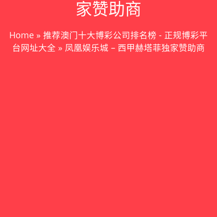
家赞助商
Home
»
推荐澳门十大博彩公司排名榜 - 正规博彩平
台网址大全
»
凤凰娱乐城 – 西甲赫塔菲独家赞助商