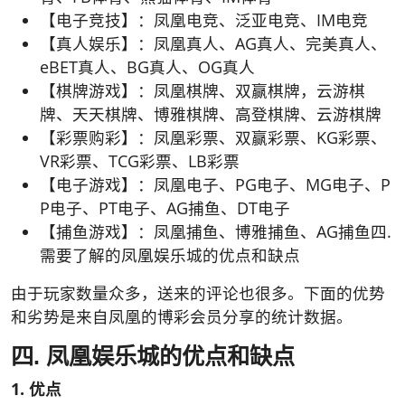
【电子竞技】：凤凰电竞、泛亚电竞、IM电竞
【真人娱乐】：凤凰真人、AG真人、完美真人、
eBET真人、BG真人、OG真人
【棋牌游戏】：凤凰棋牌、双赢棋牌，云游棋
牌、天天棋牌、博雅棋牌、高登棋牌、云游棋牌
【彩票购彩】：凤凰彩票、双赢彩票、KG彩票、
VR彩票、TCG彩票、LB彩票
【电子游戏】：凤凰电子、PG电子、MG电子、P
P电子、PT电子、AG捕鱼、DT电子
【捕鱼游戏】：凤凰捕鱼、博雅捕鱼、AG捕鱼四.
需要了解的凤凰娱乐城的优点和缺点
由于玩家数量众多，送来的评论也很多。下面的优势
和劣势是来自凤凰的博彩会员分享的统计数据。
四. 凤凰娱乐城的优点和缺点
1. 优点