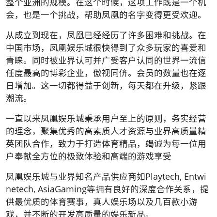
整个亚洲的规模。在这个时候，这项工作既是一个机
会，也是一个挑战，帮助凤凰的名字变得更受欢迎。
从成立到现在，凤凰已经经历了许多困难和挑战。在
中国市场，凤凰娱乐城很快得到了众多玩家的喜爱和
青睐。同时被业界认可并广受客户认同的世界一流信
任度最高的博彩企业，傲视同侪。会员的数量也在逐
日增加。这一切都得益于创新，每天都在升级，紧跟
潮流。
一直以来凤凰娱乐城秉承用户至上的原则，务实经营
的理念，聚集优秀的高素质人才资源与业界高质量精
英团队合作，致力于打造体育精品，竭诚为每一位用
户奉献全方位的极致体验和高端的游戏享受
凤凰娱乐城与业界知名产品供应商如Playtech, Entwi
netech, AsiaGaming等拥有良好的深度合作关系，提
供最优质的体育赛事，真人娱乐场以及几百款小游
戏，并不断的开发高质量的娱乐新品。