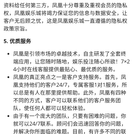
资料给任何第三方，凤凰十分尊重及重视会员的隐私
权，凤凰娱乐城将竭力保证您的信息与数据安全，让
客户无后顾之忧，这是凤凰娱乐城一直遵循的隐私权
政策宗旨。
5. 优质服务
凤凰是引领市场的卓越技术，自主研发了全套终
端应用，让您随时随地，娱乐投注随心所欲！7×2
4小时在线客服提供最贴心、最优质的服务。
凤凰的真正亮点之一是客户支持服务。首先，凤
凰支持他们的客户24/7，专属客服1对1服务，所
以总是有人在那里提供帮助。此外，凤凰有四种
不同的方式，客户可以联系他们的客户服务团
队，使任何人都可以轻松体验。
由于有一个庞大的团队，只要有困难的问题，你
就可以24/7联系。顾问们会迅速回答你的问题，
并解决你所面临的难题。目前，有许多不同的联