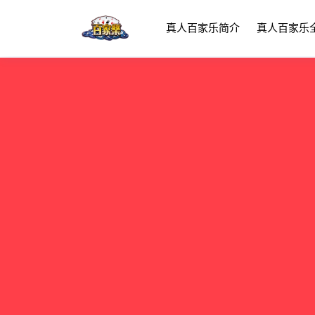
真人百家乐简介
真人百家乐全