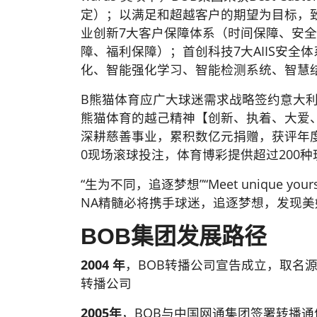
定）；以满足和超越客户的期望为目标，
业创新7大客户保障体系（时间保障、安
障、福利保障）；首创科技7大AIIS安
化、智能强化学习、智能检测系统、智慧
B熊猫体育应广大球迷需求战略签约意大
熊猫体育的越己精神【创新、执着、大爱
深耕慈善事业，累积数亿元捐赠，获评年度
0现场滚球投注，体育博彩提供超过200
“生为不同，追逐梦想”“Meet unique yourse
NA精髓必将携手球迷，追逐梦想，发现美
BOB集团
发展路径
2004
年
，BOB转播公司宣告成立，取名源自Beiji
转播公司
2005
年
，BOB与中国网通集团签署转播