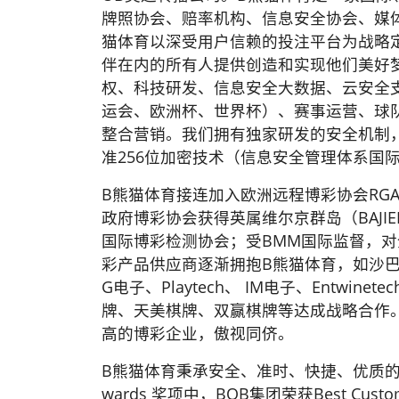
牌照协会、赔率机构、信息安全协会、媒
猫体育以深受用户信赖的投注平台为战略
伴在内的所有人提供创造和实现他们美好
权、科技研发、信息安全大数据、云安全
运会、欧洲杯、世界杯）、赛事运营、球
整合营销。我们拥有独家研发的安全机制
准256位加密技术（信息安全管理体系国际标准：I
B熊猫体育接连加入欧洲远程博彩协会RGA
政府博彩协会获得英属维尔京群岛（BAJIEI）执
国际博彩检测协会；受BMM国际监督，
彩产品供应商逐渐拥抱B熊猫体育，如沙巴
G电子、Playtech、 IM电子、Entwinetec
牌、天美棋牌、双赢棋牌等达成战略合作
高的博彩企业，傲视同侪。
B熊猫体育秉承安全、准时、快捷、优质的服务理念（5
wards 奖项中，BOB集团荣获Best Custom