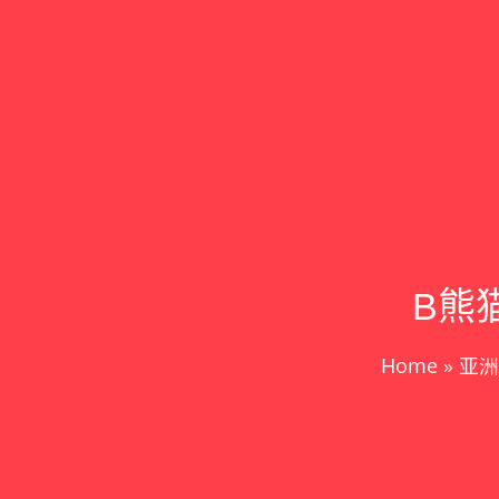
B熊
Home
»
亚洲