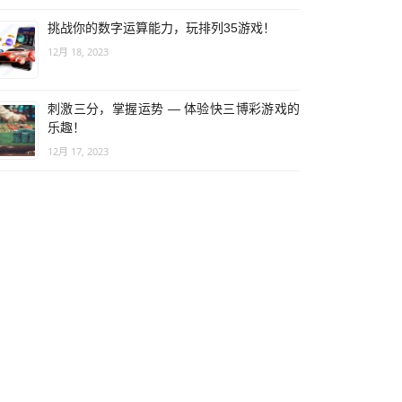
挑战你的数字运算能力，玩排列35游戏！
12月 18, 2023
刺激三分，掌握运势 — 体验快三博彩游戏的
乐趣！
12月 17, 2023