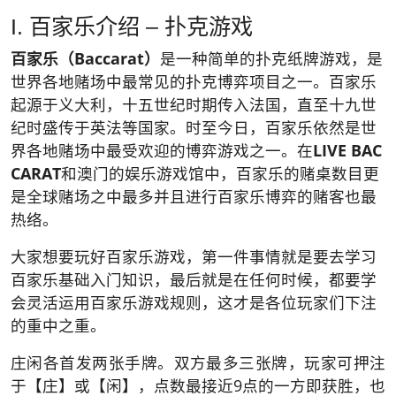
I. 百家乐介绍 – 扑克游戏
百家乐（Baccarat）
是一种简单的扑克纸牌游戏，是
世界各地赌场中最常见的扑克博弈项目之一。百家乐
起源于义大利，十五世纪时期传入法国，直至十九世
纪时盛传于英法等国家。时至今日，百家乐依然是世
界各地赌场中最受欢迎的博弈游戏之一。在
LIVE BAC
CARAT
和澳门的娱乐游戏馆中，百家乐的赌桌数目更
是全球赌场之中最多并且进行百家乐博弈的赌客也最
热络。
大家想要玩好百家乐游戏，第一件事情就是要去学习
百家乐基础入门知识，最后就是在任何时候，都要学
会灵活运用百家乐游戏规则，这才是各位玩家们下注
的重中之重。
庄闲各首发两张手牌。双方最多三张牌，玩家可押注
于【庄】或【闲】，点数最接近9点的一方即获胜，也