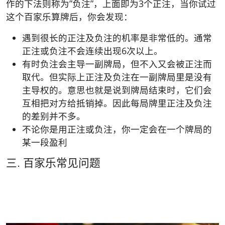
作的下法则称为”负注”，上面即为3个正注，当你试过
这个百家乐算牌后，你会发现：
遇到很长的正注及负注的机率是非常低的。通常
正注或负注不会连续出现6次以上。
有时负注会主导一副牌局，但不入又会被正注而
取代。但实际上正注及负注在一副牌局里是没有
主导权的。意思也就是说到牌局结束时，它们会
互相把对方给抵销掉。因此每局牌里正注及负注
的差别并不多。
不论你是用正注或负注，你一定会在一个牌局的
某一段盈利
三. 百家乐常见问题