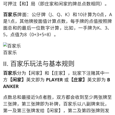
可押注【和】局（即庄家和闲家的牌总点数相同）。
百家乐
牌面：公仔牌（J、Q、K）和10计算为0点，A
是1点，其他牌按面值计算点数，每手牌的点值按照牌
面总和的最后一位数字计算，比如，一手牌为K、3、
5，点值为8（0+3+5=8）。
百家乐
II. 百家乐玩法与基本规则
百家乐
分为【闲家】和【庄家】，玩家下注赌其中一
方
【闲家】
英文即为
PLAYER
或
【庄家】
英文即为
B
ANKER
点数总和最接近9点者胜，双方都会收到至少两张牌至
三张牌，第三张牌即为补牌，百家乐以八副牌来玩，
第一及第三张牌发给【闲家】，第二及第四张牌则发