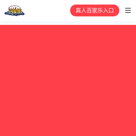
真人百家乐入口