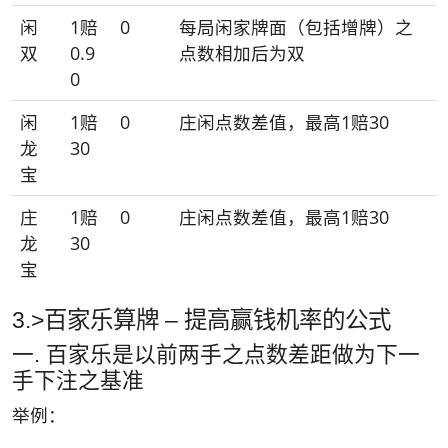
闲
1赔
0
每局闲家牌面（包括增牌）之
双
0.9
点数相加后为双
0
闲
1赔
0
庄闲点数差值，最高1赔30
龙
30
宝
庄
1赔
0
庄闲点数差值，最高1赔30
龙
30
宝
3.>百家乐算牌 – 提高赢钱机率的公式
一. 百家乐是以前两手之点数差距做为下一
手下注之基准
举例：