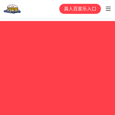
真人百家乐入口