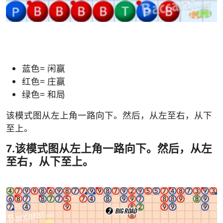
蓝色= 闲赢
红色= 庄赢
绿色= 和局
该模式图从左上角一路向下。然后，从左至右，从下
至上。
7.该模式图从左上角一路向下。然后，从左
至右，从下至上。