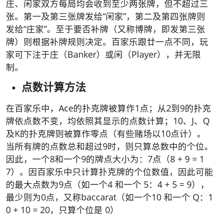
庄、闲家双方每局均会收到至少两张牌，但不超过三
张。第一及第三张牌发给“闲家”，第二及第四张牌则
发给“庄家”。至于要否补牌（又称博牌，即发第三张
牌）则根据补牌规则决定。百家乐跟廿一点不同，玩
家可下注于庄（Banker）或闲（Player），并无限
制。
点数计算方法
在百家乐中，Ace的扑克牌被算作1点；从2到9的扑克
牌依点数不变，均依照其显示的点数计算；10、J、Q
及K的扑克牌则被算作零点（有些赌场以10点计）。
当所有牌的点数总和超过9时，则只算总数中的个位。
因此，一个8和一个9的牌点大小为：7点（8 + 9 = 1
7）。因百家乐中只计算扑克牌的个位数值，因此可能
的最大点数为9点（如一个4 和一个 5：4 + 5 = 9），
最少则为0点，又称baccarat（如一个10 和一个 Q：1
0 + 10 = 20，只算个位是 0）