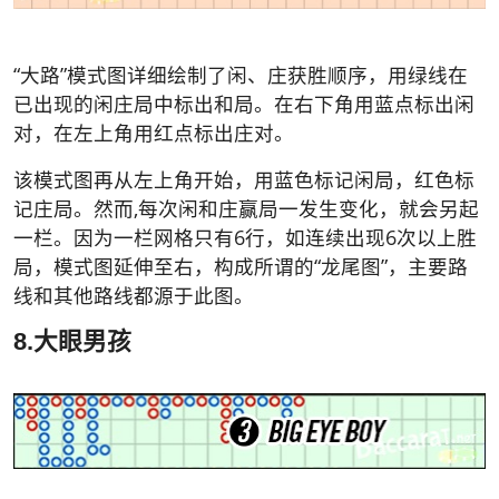
“大路”模式图详细绘制了闲、庄获胜顺序，用绿线在
已出现的闲庄局中标出和局。在右下角用蓝点标出闲
对，在左上角用红点标出庄对。
该模式图再从左上角开始，用蓝色标记闲局，红色标
记庄局。然而,每次闲和庄赢局一发生变化，就会另起
一栏。因为一栏网格只有6行，如连续出现6次以上胜
局，模式图延伸至右，构成所谓的“龙尾图”，主要路
线和其他路线都源于此图。
8.大眼男孩