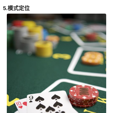
5.模式定位