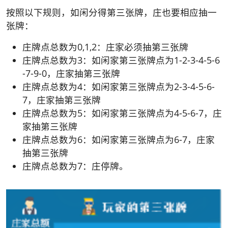
按照以下规则，如闲分得第三张牌，庄也要相应抽一
张牌：
庄牌点总数为0,1,2：庄家必须抽第三张牌
庄牌点总数为3：如闲家第三张牌点为1-2-3-4-5-6
-7-9-0，庄家抽第三张牌
庄牌点总数为4：如闲家第三张牌点为2-3-4-5-6-
7，庄家抽第三张牌
庄牌点总数为5：如闲家第三张牌点为4-5-6-7，庄
家抽第三张牌
庄牌点总数为6：如闲家第三张牌点为6-7，庄家
抽第三张牌
庄牌点总数为7：庄停牌。