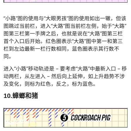
“小路”图的使用与“大眼男孩”图的使用如出一辙，但该
图跳过当前栏，进入“大路”图当前栏左侧，始于“大路”
图第三栏第一手牌之后，也就是说在“大路”图第三栏
首个入口后开始。红色圈表示“大路”图中第一和第三
栏到左边最新一栏行数相同，蓝色圈表示其行数不
同。
进入“小路”移动轨迹是 – 要考虑“大路”中最新入口 – 移
动两栏，从左进入 – 然后向上延伸，如上升趋势不涉
及变化，则标为红色，反之，标为蓝色。
10.蟑螂和猪