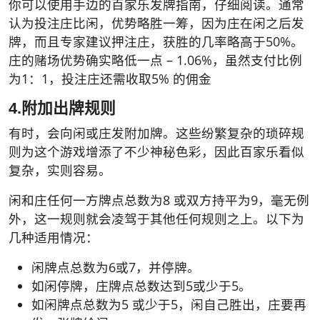
你可以使用手边的百家乐发牌指南，仔细阅读。通常
认为投注庄比闲，优势略胜一筹，因为庄在闲之后发
牌，而且专家建议押注庄，获胜的几率略高于50%。
庄的赌场优势确实略低一点 – 1.06%，虽然支付比例
为1：1，投注庄还需收取5% 的佣金
4.附加出牌规则
有时，会向闲或庄发附加牌。这些纷繁复杂的琐碎规
则为这个游戏增添了不少神秘色彩，因此百家乐看似
复杂，实则容易。
闲和庄任何一方牌点总数为8 或双方持平为9，毫无例
外，这一规则就会凌驾于其他任何规则之上。以下为
几种适用情况：
闲牌点总数为6或7，并停牌。
如闲停牌，庄牌点总数达到5或少于5。
如闲牌点总数为5 或少于5，闲自己胜出，庄要再