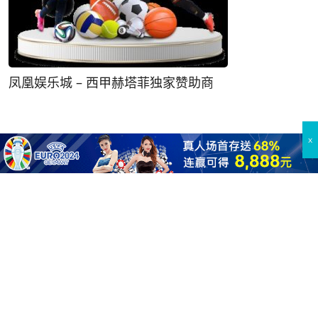
凤凰娱乐城 – 西甲赫塔菲独家赞助商