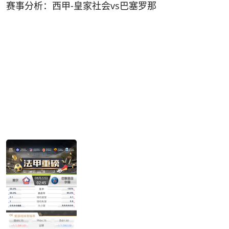
赛事分析：西甲-皇家社会vs巴塞罗那