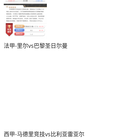
法甲-里尔vs巴黎圣日尔曼
西甲-马德里竞技vs比利亚雷亚尔