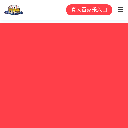
真人百家乐入口