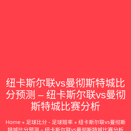
纽卡斯尔联vs曼彻斯特城比
分预测 – 纽卡斯尔联vs曼彻
斯特城比赛分析
Home
»
足球比分 - 足球赔率
»
纽卡斯尔联vs曼彻斯
特城比分预测 – 纽卡斯尔联vs曼彻斯特城比赛分析