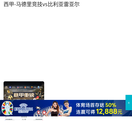
西甲-马德里竞技vs比利亚雷亚尔