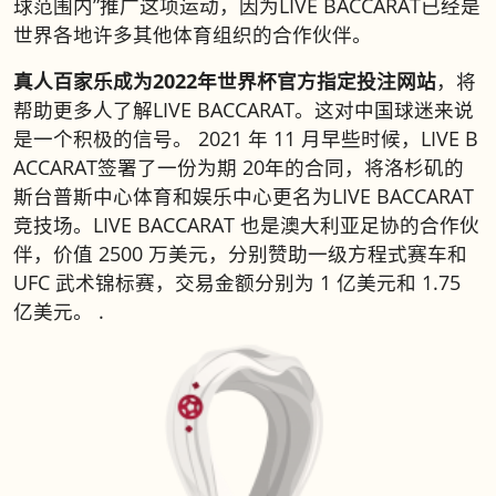
球范围内”推广这项运动，因为LIVE BACCARAT已经是
世界各地许多其他体育组织的合作伙伴。
真人百家乐成为2022年世界杯官方指定投注网站
，将
帮助更多人了解LIVE BACCARAT。这对中国球迷来说
是一个积极的信号。 2021 年 11 月早些时候，LIVE B
ACCARAT签署了一份为期 20年的合同，将洛杉矶的
斯台普斯中心体育和娱乐中心更名为LIVE BACCARAT
竞技场。LIVE BACCARAT 也是澳大利亚足协的合作伙
伴，价值 2500 万美元，分别赞助一级方程式赛车和
UFC 武术锦标赛，交易金额分别为 1 亿美元和 1.75
亿美元。 .