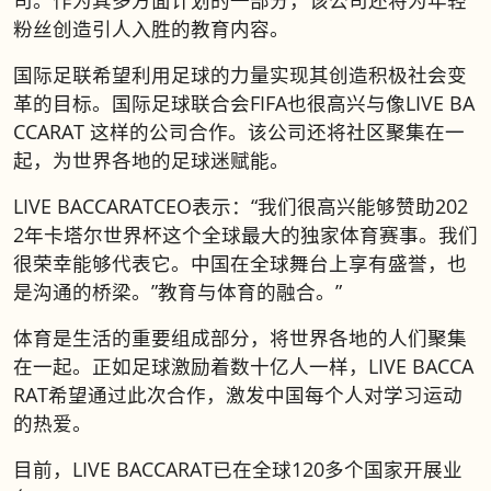
司。作为其多方面计划的一部分，该公司还将为年轻
粉丝创造引人入胜的教育内容。
国际足联希望利用足球的力量实现其创造积极社会变
革的目标。国际足球联合会FIFA也很高兴与像LIVE BA
CCARAT 这样的公司合作。该公司还将社区聚集在一
起，为世界各地的足球迷赋能。
LIVE BACCARATCEO表示：“我们很高兴能够赞助202
2年卡塔尔世界杯这个全球最大的独家体育赛事。我们
很荣幸能够代表它。中国在全球舞台上享有盛誉，也
是沟通的桥梁。”教育与体育的融合。”
体育是生活的重要组成部分，将世界各地的人们聚集
在一起。正如足球激励着数十亿人一样，LIVE BACCA
RAT希望通过此次合作，激发中国每个人对学习运动
的热爱。
目前，LIVE BACCARAT已在全球120多个国家开展业