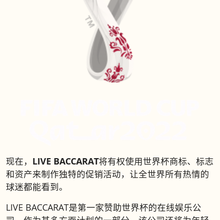
现在，
LIVE BACCARAT
将有权使用世界杯商标、标志
和资产来制作独特的促销活动，让全世界所有热情的
球迷都能看到。
LIVE BACCARAT是第一家赞助世界杯的在线娱乐公