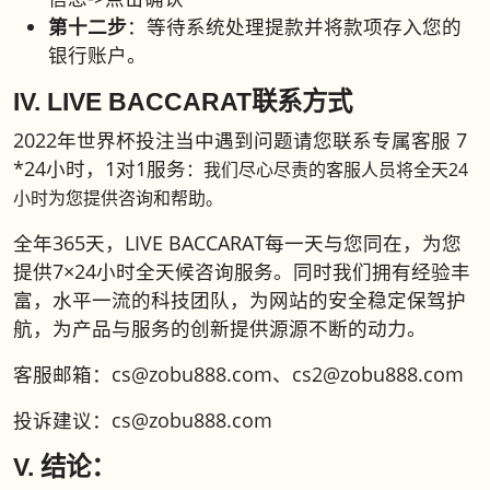
第十二步
：等待系统处理提款并将款项存入您的
银行账户。
IV. LIVE BACCARAT联系方式
2022年世界杯投注当中遇到问题请您联系专属客服 7
*24小时，1对1服务
：
我们尽心尽责的客服人员将全天24
小时为您提供咨询和帮助。
全年365天，LIVE BACCARAT每一天与您同在，为您
提供7×24小时全天候咨询服务。同时我们拥有经验丰
富，水平一流的科技团队，为网站的安全稳定保驾护
航，为产品与服务的创新提供源源不断的动力。
客服邮箱：cs@zobu888.com、cs2@zobu888.com
投诉建议：cs@zobu888.com
V. 结论：